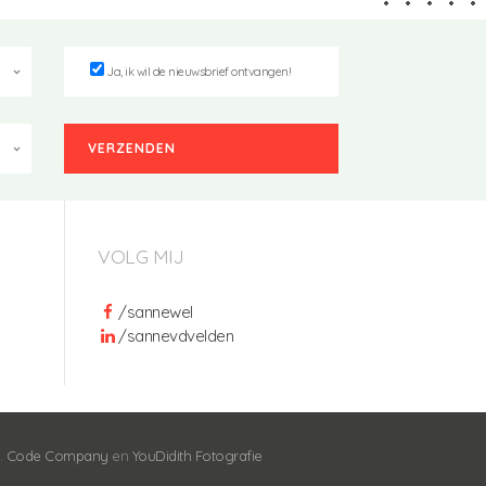
Ja, ik wil de nieuwsbrief ontvangen!
VOLG MIJ
/sannewel
/sannevdvelden
m.
Code Company
en
YouDidith Fotografie