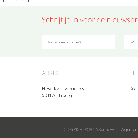
ADRES
TE
H. Berkvensstraat 58
06 -
5041 AT Tilburg
COPYRIGHT © 2026 Sannewel
|
Algemen