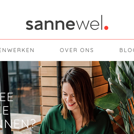
ENWERKEN
OVER ONS
BLO
EE
JE
NNEN?