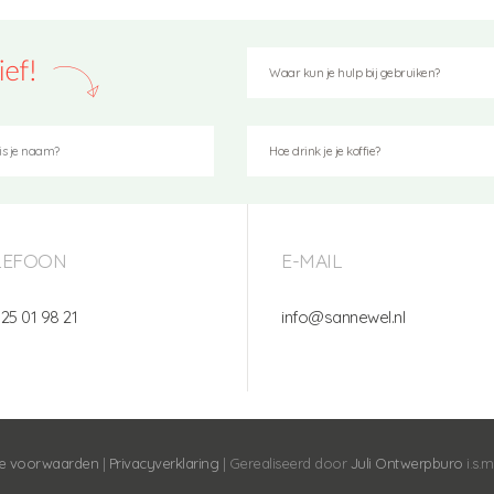
LEFOON
E-MAIL
 25 01 98 21
info@sannewel.nl
e voorwaarden
|
Privacyverklaring
| Gerealiseerd door
Juli Ontwerpburo
i.s.