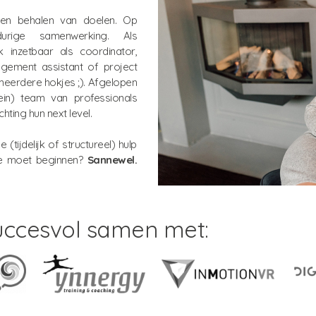
 en behalen van doelen. Op
urige samenwerking. Als
 inzetbaar als coordinator,
nagement assistant of project
meerdere hokjes ;). Afgelopen
ein) team van professionals
hting hun next level.
tijdelijk of structureel) hulp
je moet beginnen?
Sannewel.
uccesvol samen met: