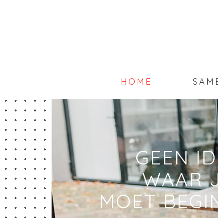
HOME
SAM
GEEN ID
WAAR 
MOET BEGI