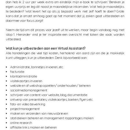
dan heb ik 2 uur per week extra om eindelijk mijn e-book te schrijven.' Bereken je
eigen uurprijs en leg dit naast je maandelijkse inkomsten. Wat heb je maandelijks
te besteden? Wat levert het op als jij bepaald werk niet zelf hoeft te doen? Grote
kans dat je omzet omhoog gaat op het moment dat jij zaken gaat uitbesteden en
daarmee voor focus zorgt!
Neem de tijd om dit proces voor jezelf uit te werken, maar begin vandaag nog met
stap 1. Hieronder vind je ter inspiratie een overzicht met taken die vaak worden
uitbesteed.
Wat kun je uitbesteden aan een Virtual Assistant?
Alle handelingen die veel tijd kosten, herhalend van aard zijn en die je makkelijk
kunt uitleggen, kun je uitbesteden. Denk bijvoorbeeld aan:
Administratie, bonnetjes invoeren, etc.
facturatie
klantadministratie
visitekaartjes invoeren
website en of webshop opzetten/ onderhouden/ beheren
socialmediamanagement
schrijven van content voor website, blog, documentatie
ontwerp van presentaties, visitekaartjes, boeken, flyers etc.
foto- en video bewerking
projectmanagement
maken en verzenden van nieuwsbrieven
statistieken beheren en management rapportages maken
online research
affiliatie links maken en beheren