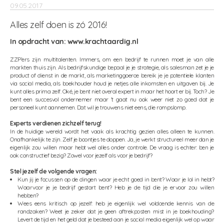
09.05.2017
Alles zelf doen is zó 2016!
In opdracht van: www.krachtaardig.nl
ZZP’ers zijn multitalenten. Immers, om een bedrijf te runnen moet je van alle
markten thuis zijn. Als bedrijfskundige bepaal je je strategie, als salesman zet je je
product of dienst in de markt, als marketinggoeroe bereik je je potentiele klanten
via social media, als boekhouder houd je netjes alle inkomsten en uitgaven bij. Je
kunt alles prima zelf. Oké, je bent niet overal expert in maar het hoort er bij. Toch? Je
bent een succesvol ondernemer maar ’t gaat nu ook weer niet zo goed dat je
personeel kunt aannemen. Dat wil je trouwens niet eens, die rompslomp.
Experts verdienen zichzelf terug!
In de huidige wereld wordt het vaak als krachtig gezien alles alleen te kunnen.
Onafhankelijk te zijn. Zelf je boontjes te doppen. Ja, je werkt structureel meer dan je
eigenlijk zou willen maar hebt wel alles onder controle. De vraag is echter: ben je
ook constructief bezig? Zowel voor jezelf als voor je bedrijf?
Stel jezelf de volgende vragen:
Kun jij je focussen op de dingen waar je echt goed in bent? Waar je lol in hebt?
Waarvoor je je bedrijf gestart bent? Heb je de tijd die je ervoor zou willen
hebben?
Wees eens kritisch op jezelf: heb je eigenlijk wel voldoende kennis van de
randzaken? Weet je zeker dat je geen aftrekposten mist in je boekhouding?
Levert de tijd en het geld dat je besteed aan je social media eigenlijk wel op waar