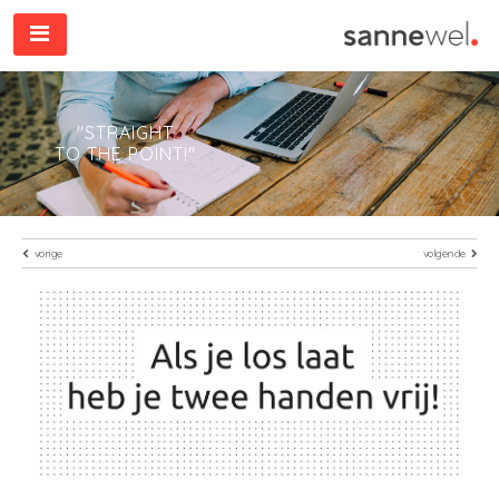
"STRAIGHT
TO THE POINT!"
vorige
volgende