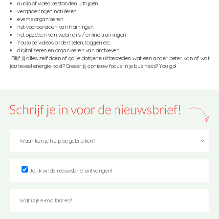
audio of video bestanden uittypen
vergaderingen notuleren
events organiseren
het voorbereiden van trainingen
het opzetten van webinars / online trainingen
Youtube videos ondertitelen, taggen etc.
digitaliseren en organiseren van archieven.
Blijf jij alles zelf doen of ga je datgene uitbesteden wat een ander beter kan of wat
jou teveel energie kost? Creëer jij opnieuw focus in je business? You go!
Ja, ik wil de nieuwsbrief ontvangen!