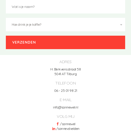
ADRES
H. Berkvensstraat 58
5041 AT Tilburg
TELEFOON
06 - 25 01 98 21
E-MAIL
info@sannewel.nl
VOLG MIJ
/sannewel
/sannevdvelden