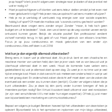
je op hoopt? Werk je echt volgens een strategie naar je doelen of doe je enkel net
wat er nodig is?
Moet je opdrachtgevers of klanten wel eens teleur stellen omdat je het even niet
meer gebolwerkt krijgt? Heb je een nieuwe opdracht wel eens moeten afwijzen?
Heb je na je werkdag of werkweek nog energie over voor sociale aspecten,
hobby’s of sport? Of moet die mailbox ook ’s avonds continu gecheckt worden?
Beantwoord deze vragen eens zonder angst. Zonder “maar, ik heb toch geen
budget om uit te besteden”. Vaak zien we al beren op de weg voordat we een eerlijk
antwoord kunnen geven. Bekijk de situatie positief. Een professional verdient
zichzelf namelijk terug. In tijd, geld of rust. Maak gebruik van elkaars krachten.
Focus je op jouw corebusiness en maak gebruiken van een ander zijn
corebusiness. Alles zelf doen is zó 2016!
Wat kun je dan eigenlijk allemaal uitbesteden?
Breng eens in kaart wat je allemaal doet. Als je druk bent en een chaotische en
reactieve manier van werken hebt, dan ben je je er vaak niet zo van bewust wat je
überhaupt allemaal doet in een week. Houd de komende twee weken eens
gedetailleerd bij wat je allemaal doet op een dag. Zo weet je in no time wat je veel
tijd en energie kost. Maak in dat overzicht ook meteen een onderscheid in wat je wel
en niet graag doet. En onderscheid zaken die écht zelf moet doen van de zaken die
eventueel ook een ander zou kunnen doen (eerlijk!). Cluster vervolgens taken die je
kunt uitbesteden. Zou je deze bij één partij onder kunnen brengen of heb je
meerdere partijen nodig? Een Virtual Assistant biedt uitkomst voor veel randzaken
(er zijn veel verschillende VA’s met ieder hun eigen expertise). Of heb jij juist meer
aan bijvoorbeeld een marketing en communicatiebureau?
Bepaal vervolgens je budget. Bereken hoeveel tijd het uitbesteden van deze taken je
oplevert. Bijvoorbeeld: 'als ik het opmaken en inplannen van mijn blogs uitbesteed,